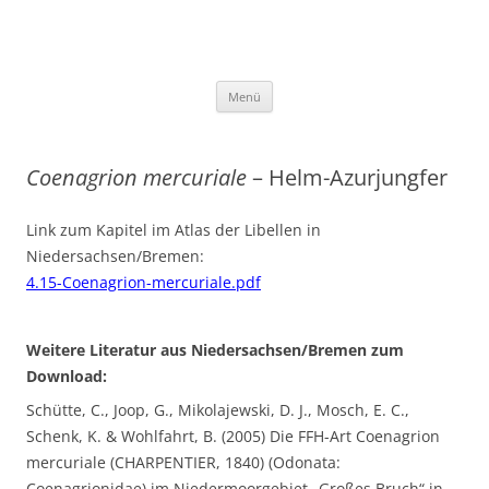
AG Libellen in Niedersachsen und
Bremen
Zum Inhalt springen
Menü
Coenagrion mercuriale
– Helm-Azurjungfer
Link zum Kapitel im Atlas der Libellen in
Niedersachsen/Bremen:
4.15-Coenagrion-mercuriale.pdf
Weitere Literatur aus Niedersachsen/Bremen zum
Download:
Schütte, C., Joop, G., Mikolajewski, D. J., Mosch, E. C.,
Schenk, K. & Wohlfahrt, B. (2005) Die FFH-Art Coenagrion
mercuriale (CHARPENTIER, 1840) (Odonata:
Coenagrionidae) im Niedermoorgebiet „Großes Bruch“ in