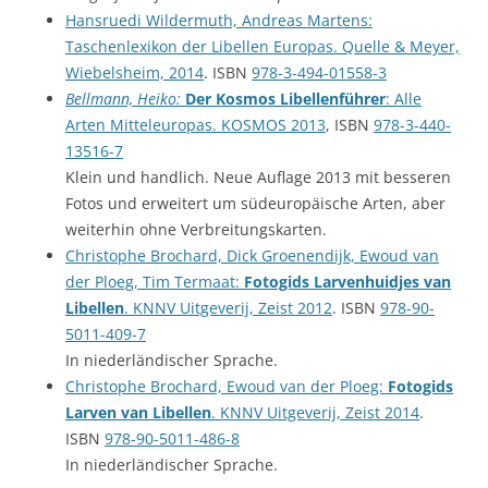
Hansruedi Wildermuth, Andreas Martens:
Taschenlexikon der Libellen Europas. Quelle & Meyer,
Wiebelsheim, 2014
. ISBN
978-3-494-01558-3
Bellmann, Heiko:
Der Kosmos Libellenführer
: Alle
Arten Mitteleuropas. KOSMOS 2013
, ISBN
978-3-440-
13516-7
Klein und handlich. Neue Auflage 2013 mit besseren
Fotos und erweitert um südeuropäische Arten, aber
weiterhin ohne Verbreitungskarten.
Christophe Brochard, Dick Groenendijk, Ewoud van
der Ploeg, Tim Termaat:
Fotogids Larvenhuidjes van
Libellen
. KNNV Uitgeverij, Zeist 2012
. ISBN
978-90-
5011-409-7
In niederländischer Sprache.
Christophe Brochard, Ewoud van der Ploeg:
Fotogids
Larven van Libellen
. KNNV Uitgeverij, Zeist 2014
.
ISBN
978-90-5011-486-8
In niederländischer Sprache.