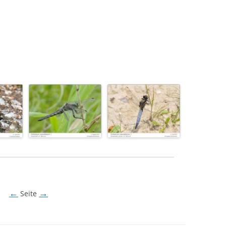
←
→
Seite