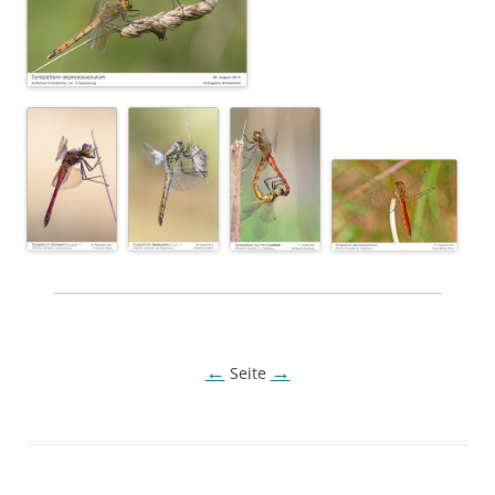
←
→
Seite