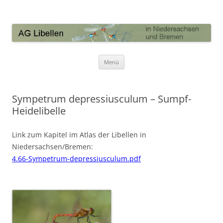
AG Libellen in Niedersachsen und
Bremen
Zum Inhalt springen
Menü
Sympetrum depressiusculum – Sumpf-
Heidelibelle
Link zum Kapitel im Atlas der Libellen in
Niedersachsen/Bremen:
4.66-Sympetrum-depressiusculum.pdf