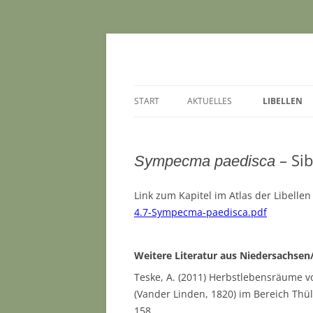
AG Libellen in Nie
START
AKTUELLES
LIBELLEN
– Sib
Sympecma paedisca
Link zum Kapitel im Atlas der Libell
4.7-Sympecma-paedisca.pdf
Weitere Literatur aus Niedersachs
Teske, A. (2011) Herbstlebensräume v
(Vander Linden, 1820) im Bereich Thü
158.