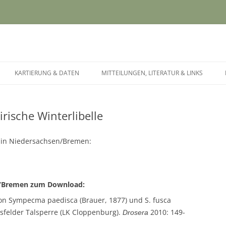
dersachsen und Bremen
Zum Inhalt springen
KARTIERUNG & DATEN
MITTEILUNGEN, LITERATUR & LINKS
irische Winterlibelle
en in Niedersachsen/Bremen:
en/Bremen zum Download:
on Sympecma paedisca (Brauer, 1877) und S. fusca
lsfelder Talsperre (LK Cloppenburg).
2010: 149-
Drosera