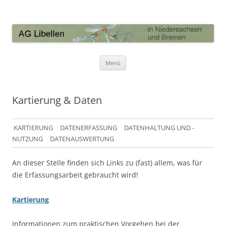
AG Libellen in Niedersachsen und
Bremen
Zum Inhalt springen
Menü
Kartierung & Daten
KARTIERUNG
DATENERFASSUNG
DATENHALTUNG UND -
NUTZUNG
DATENAUSWERTUNG
An dieser Stelle finden sich Links zu (fast) allem, was für
die Erfassungsarbeit gebraucht wird!
Kartierung
Informationen zum praktischen Vorgehen bei der