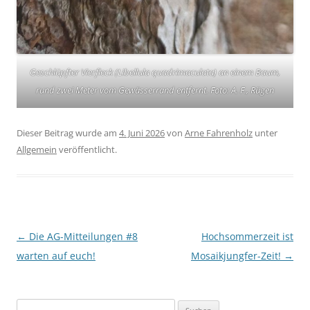
Geschlüpfter Vierfleck (
Libellula quadrimaculata
) an einem Baum,
rund zwei Meter vom Gewässerrand entfernt. Foto: A. F., Rügen
Dieser Beitrag wurde am
4. Juni 2026
von
Arne Fahrenholz
unter
Allgemein
veröffentlicht.
Beitragsnavigation
←
Die AG-Mitteilungen #8
Hochsommerzeit ist
warten auf euch!
Mosaikjungfer-Zeit!
→
Suchen