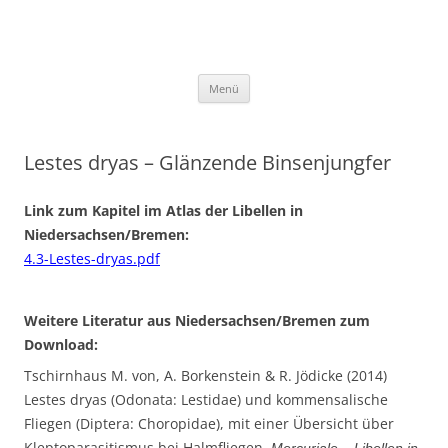
AG Libellen in Niedersachsen und
Bremen
Zum Inhalt springen
Menü
Lestes dryas – Glänzende Binsenjungfer
Link zum Kapitel im Atlas der Libellen in
Niedersachsen/Bremen:
4.3-Lestes-dryas.pdf
Weitere Literatur aus Niedersachsen/Bremen zum
Download:
Tschirnhaus M. von, A. Borkenstein & R. Jödicke (2014)
Lestes dryas (Odonata: Lestidae) und kommensalische
Fliegen (Diptera: Choropidae), mit einer Übersicht über
Kleptoparasitismus bei Halmfliegen.