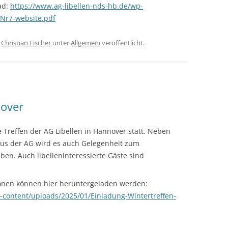
ad:
https://www.ag-libellen-nds-hb.de/wp-
-Nr7-website.pdf
n
Christian Fischer
unter
Allgemein
veröffentlicht.
nover
 Treffen der AG Libellen in Hannover statt. Neben
 aus der AG wird es auch Gelegenheit zum
en. Auch libelleninteressierte Gäste sind
onen können hier heruntergeladen werden:
-content/uploads/2025/01/Einladung-Wintertreffen-