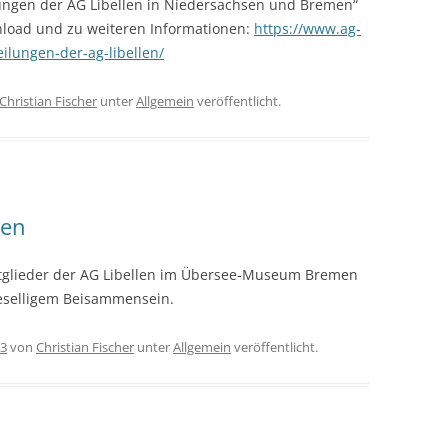
lungen der AG Libellen in Niedersachsen und Bremen“
nload und zu weiteren Informationen:
https://www.ag-
eilungen-der-ag-libellen/
Christian Fischer
unter
Allgemein
veröffentlicht.
men
tglieder der AG Libellen im Übersee-Museum Bremen
geselligem Beisammensein.
23
von
Christian Fischer
unter
Allgemein
veröffentlicht.