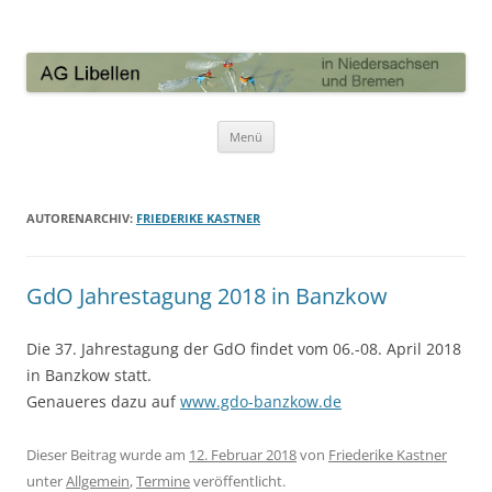
AG Libellen in Niedersachsen und
Bremen
Zum Inhalt springen
Menü
AUTORENARCHIV:
FRIEDERIKE KASTNER
GdO Jahrestagung 2018 in Banzkow
Die 37. Jahrestagung der GdO findet vom 06.-08. April 2018
in Banzkow statt.
Genaueres dazu auf
www.gdo-banzkow.de
Dieser Beitrag wurde am
12. Februar 2018
von
Friederike Kastner
unter
Allgemein
,
Termine
veröffentlicht.