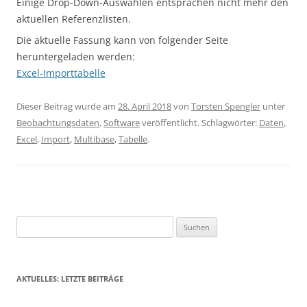
Einige Drop-Down-Auswahlen entsprachen nicht mehr den
aktuellen Referenzlisten.
Die aktuelle Fassung kann von folgender Seite
heruntergeladen werden:
Excel-Importtabelle
Dieser Beitrag wurde am
28. April 2018
von
Torsten Spengler
unter
Beobachtungsdaten
,
Software
veröffentlicht. Schlagwörter:
Daten
,
Excel
,
Import
,
Multibase
,
Tabelle
.
Suchen
nach:
AKTUELLES: LETZTE BEITRÄGE